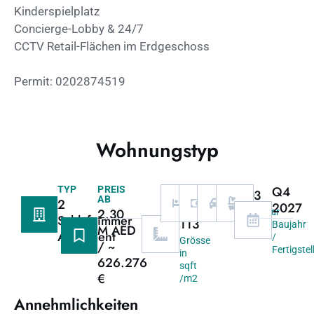
Kinderspielplatz
Concierge-Lobby & 24/7
CCTV Retail-Flächen im Erdgeschoss
Permit: 0202874519
Wohnungstyp
1218
Q4
TYP
PREIS
2
60/40
1
3
AB
2
/
2027
2.30
Schlafzimmer
Zahlungsplan
Garage
Bäder
Schlafzimmer
113
Baujahr
M AED
Apartment
/
Grösse
/ ~
Fertigste
in
626.276
sqft
€
/m2
Annehmlichkeiten