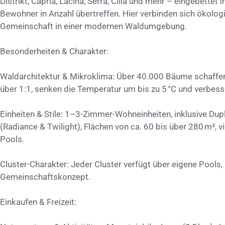
Distrikt, Capria, Lacina, Serra, Cilia und mehr – eingebettet
Bewohner in Anzahl übertreffen. Hier verbinden sich ökolo
Gemeinschaft in einer modernen Waldumgebung.
Besonderheiten & Charakter:
Waldarchitektur & Mikroklima: Über 40.000 Bäume schaffe
über 1:1, senken die Temperatur um bis zu 5 °C und verbesse
Einheiten & Stile: 1–3-Zimmer-Wohneinheiten, inklusive Dup
(Radiance & Twilight), Flächen von ca. 60 bis über 280 m², 
Pools.
Cluster-Charakter: Jeder Cluster verfügt über eigene Pools
Gemeinschaftskonzept.
Einkaufen & Freizeit: