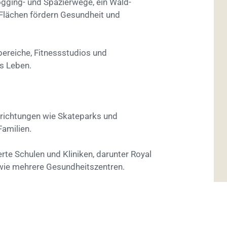
ogging- und Spazierwege, ein Wald-
-Flächen fördern Gesundheit und
ereiche, Fitnessstudios und
s Leben.
nrichtungen wie Skateparks und
Familien.
rte Schulen und Kliniken, darunter Royal
wie mehrere Gesundheitszentren.
ed Road gelegen, nur 3 Minuten zur Global