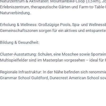
Naturzentrum & Aktivitäten: Mountainbike-Loop (3,5 km), J
Erlebniszentrum, therapeutische Gärten und Farm-to-Table
Naturverbindung.
Erholung & Wellness: Großzügige Pools, Spa- und Wellnessb
Gemeinschaftszonen sorgen für ein aktives und entspannte
Bildung & Gesundheit:
Cluster-Ausstattung: Schulen, eine Moschee sowie Sportei
Multispielfelder sind im Masterplan vorgesehen – ideal für 
Regionale Infrastruktur: In der Nähe befinden sich renommie
Grammar School Guildford, Dunecrest American School so
Lage & Verkehrsanbindung:
Strategische Lage: Direkt an der Sheikh Mohammed Bin Zay