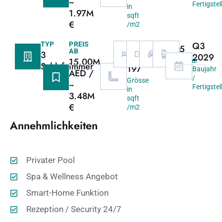
~
Fertigste
in
1.97M
sqft
€
/m2
2122
Q3
TYP
PREIS
3
60/40
2
5
AB
3
/
2029
15.00M
Schlafzimmer
Zahlungsplan
Garage
Bäder
Schlafzimmer
197
Baujahr
AED /
/
Grösse
~
Fertigste
in
3.48M
sqft
€
/m2
Annehmlichkeiten
Privater Pool
Spa & Wellness Angebot
Smart-Home Funktion
Rezeption / Security 24/7