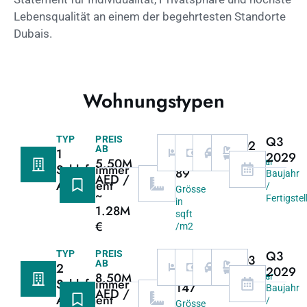
Lebensqualität an einem der begehrtesten Standorte
Dubais.
Wohnungstypen
968
Q3
TYP
PREIS
1
60/40
1
2
AB
1
/
2029
5.50M
Schlafzimmer
Zahlungsplan
Garage
Bäder
Schlafzimmer
89
Baujahr
AED /
Apartment
/
Grösse
~
Fertigste
in
1.28M
sqft
€
/m2
1587
Q3
TYP
PREIS
2
60/40
1
3
AB
2
/
2029
8.50M
Schlafzimmer
Zahlungsplan
Garage
Bäder
Schlafzimmer
147
Baujahr
AED /
Apartment
/
Grösse