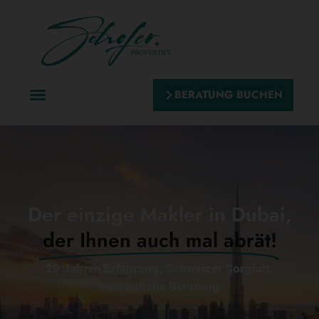
BERATUNG BUCHEN
Der einzige Makler in Dubai,
der Ihnen auch mal abrät!
20 Jahren Erfahrung. Schweizer Sorgfalt.
Persönliche Beratung