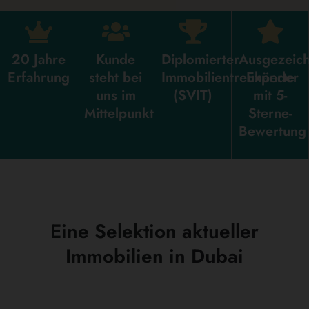
20 Jahre
Kunde
Diplomierter
Ausgezeich
Erfahrung
steht bei
Immobilientreuhänder
Experte
uns im
(SVIT)
mit 5-
Mittelpunkt
Sterne-
Bewertung
Eine Selektion aktueller
Immobilien in Dubai