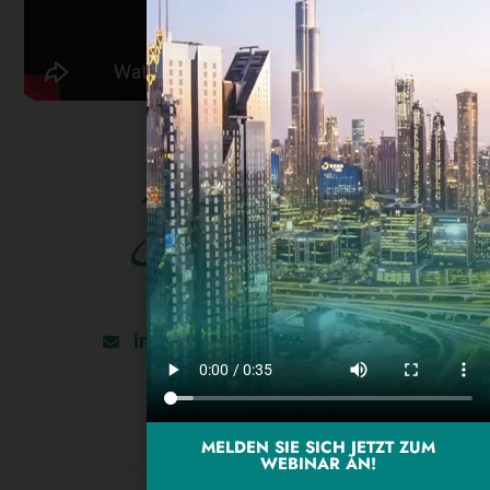
+971585771295
info@schoferproperties.com
MELDEN SIE SICH JETZT ZUM
WEBINAR AN!
Deutsch