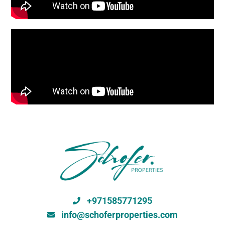
+971585771295
info@schoferproperties.com