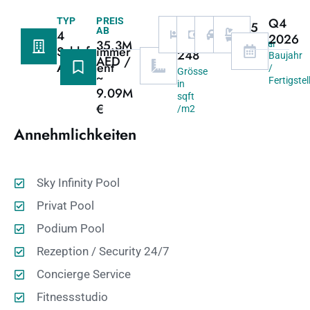
2667
Q4
TYP
PREIS
4
70/30
3
5
AB
4
/
2026
35.3M
Schlafzimmer
Zahlungsplan
Garage
Bäder
Schlafzimmer
248
Baujahr
AED /
Apartment
/
Grösse
~
Fertigste
in
9.09M
sqft
€
/m2
Annehmlichkeiten
Sky Infinity Pool
Privat Pool
Podium Pool
Rezeption / Security 24/7
Concierge Service
Fitnessstudio