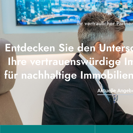
Ihr vertraulicher Partne
Entdecken Sie den Unters
Ihre vertrauenswürdige I
für nachhaltige Immobili
Aktuelle Angeb