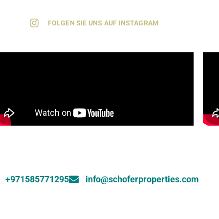
FOLGEN SIE UNS AUF INSTAGRAM
+971585771295
info@schoferproperties.com