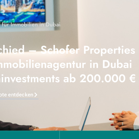
r für Immobilien in Dubai
chied – Schofer Properties
mmobilienagentur in Dubai
eninvestments ab 200.000 €
ote entdecken