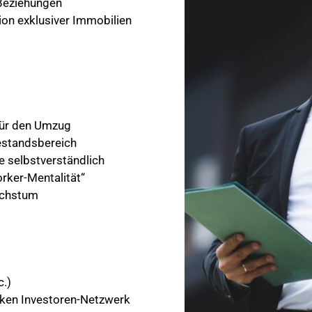
Beziehungen
on exklusiver Immobilien
 für den Umzug
estandsbereich
ie selbstverständlich
rker-Mentalität“
achstum
c.)
rken Investoren-Netzwerk