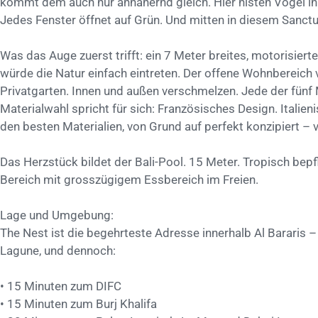
kommt dem auch nur annähernd gleich. Hier nisten Vögel 
Jedes Fenster öffnet auf Grün. Und mitten in diesem Sanctua
Was das Auge zuerst trifft: ein 7 Meter breites, motorisiert
würde die Natur einfach eintreten. Der offene Wohnbereich v
Privatgarten. Innen und außen verschmelzen. Jede der fünf 
Materialwahl spricht für sich: Französisches Design. Itali
den besten Materialien, von Grund auf perfekt konzipiert – v
Das Herzstück bildet der Bali-Pool. 15 Meter. Tropisch be
Bereich mit grosszügigem Essbereich im Freien.
Lage und Umgebung:
The Nest ist die begehrteste Adresse innerhalb Al Bararis 
Lagune, und dennoch:
• 15 Minuten zum DIFC
• 15 Minuten zum Burj Khalifa