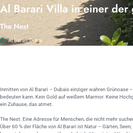
Al Barari Villa in einer de
The Nest
Al Barari, Dubai
Inmitten von Al Barari – Dubais einziger wahren Grünoase – er
bedeuten kann. Kein Gold auf weißem Marmor. Keine Hochglan
ein Zuhause, das atmet.
The Nest. Eine Adresse für Menschen, die nicht mehr suche
Über 60 % der Fläche von Al Barari ist Natur – Gärten, See